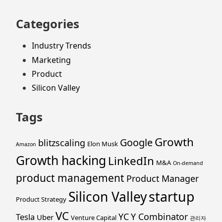
Categories
Industry Trends
Marketing
Product
Silicon Valley
Tags
Growth
Google
blitzscaling
Elon Musk
Amazon
Growth hacking
LinkedIn
M&A
On-demand
product management
Product Manager
startup
Silicon Valley
Product Strategy
VC
YC
Y Combinator
Tesla
Uber
Venture Capital
관리자