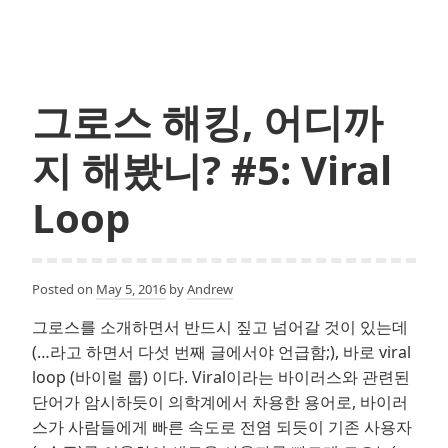
스
해
킹,
어
그로스 해킹, 어디까
디
까
지 해봤니? #5: Viral
지
해
Loop
봤
니?
#6:
Posted on
May 5, 2016
by
Andrew
Freemium
그로스를 소개하면서 반드시 짚고 넘어갈 것이 있는데
(…라고 하면서 다섯 번째 글에서야 언급함;), 바로 viral
loop (바이럴 룹) 이다. Viral이라는 바이러스와 관련된
단어가 암시하듯이 의학계에서 차용한 용어로, 바이러
스가 사람들에게 빠른 속도로 전염 되듯이 기존 사용자