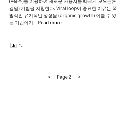
(=숙주)를 이용하여 새로운 사용자를 빠르게 모으는(=
감염) 기법을 지칭한다. Viral loop이 중요한 이유는 폭
발적인 유기적인 성장을 (organic growth) 이룰 수 있
그
는 기법이기…
Read more
로
스
해
킹,
어
디
까
Previous
Next
Posts
<
Page
2
>
지
page
page
해
navigation
봤
니?
#5:
Viral
Loop