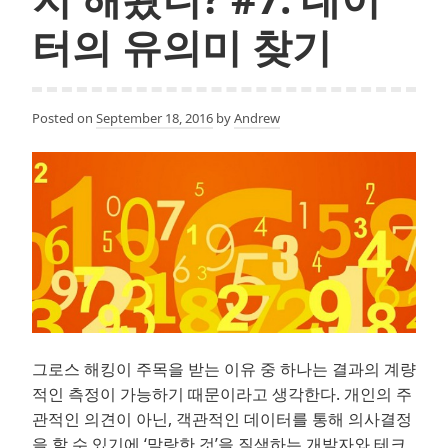
지
해
터의 유의미 찾기
봤
니?
#8:
Posted on
September 18, 2016
by
Andrew
이
런
그
로
스
해
킹
은
아
니
그로스 해킹이 주목을 받는 이유 중 하나는 결과의 계량
되
적인 측정이 가능하기 때문이라고 생각한다. 개인의 주
오
관적인 의견이 아닌, 객관적인 데이터를 통해 의사결정
을 할 수 있기에 ‘말랑한 것’을 질색하는 개발자와 테크