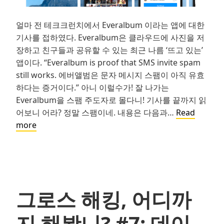
얼마 전 테크크런치에서 Everalbum 이라는 앱에 대한
기사를 접하였다. Everalbum은 클라우드에 사진을 저
장하고 친구들과 공유할 수 있는 최근 나름 ‘뜨고 있는’
앱이다. “Everalbum is proof that SMS invite spam
still works. 에버앨범은 문자 메시지 스팸이 아직 유효
하다는 증거이다.” 아니 이럴수가! 잘 나가는
Everalbum을 스팸 주도자로 몰다니! 기사를 끝까지 읽
어보니 어라? 정말 스팸이네. 내용은 다음과…
Read
그
more
로
스
해
킹,
어
그로스 해킹, 어디까
디
까
지 해봤니? #7: 데이