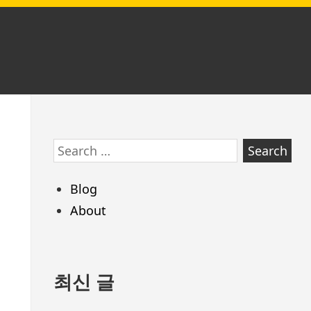
Skip
Search
to
for:
footer
Blog
About
최신 글