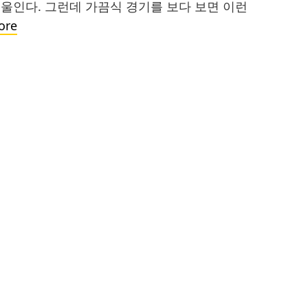
울인다. 그런데 가끔식 경기를 보다 보면 이런
똑
ore
똑
한
얼
간
이