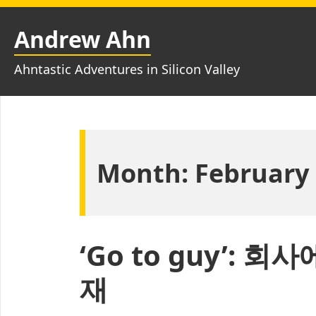
Skip
to
Andrew Ahn
content
Ahntastic Adventures in Silicon Valley
Month:
February
‘Go to guy’: 
재