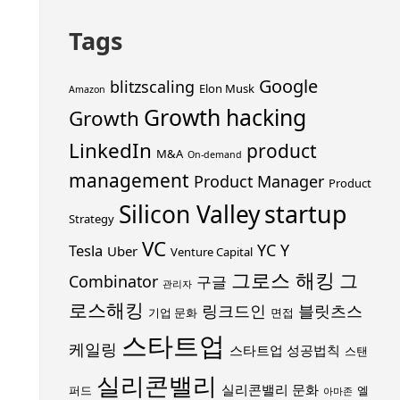
Tags
Google
blitzscaling
Elon Musk
Amazon
Growth hacking
Growth
LinkedIn
product
M&A
On-demand
management
Product Manager
Product
startup
Silicon Valley
Strategy
VC
YC
Y
Tesla
Uber
Venture Capital
그로스 해킹
그
Combinator
구글
관리자
로스해킹
링크드인
블릿츠스
기업 문화
면접
스타트업
케일링
스타트업 성공법칙
스탠
실리콘밸리
실리콘밸리 문화
퍼드
엘
아마존