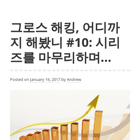
커
리
어
그로스 해킹, 어디까
조
언
지 해봤니 #10: 시리
즈를 마무리하며…
Posted on
January 16, 2017
by
Andrew