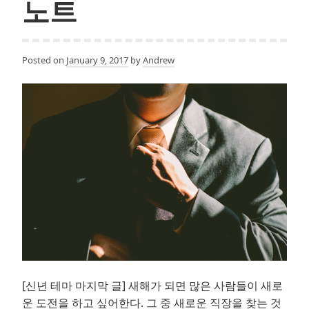
노트
지
해
봤
Posted on
January 9, 2017
by
Andrew
니
#10:
시
리
즈
를
마
무
리
하
며…
[신년 테마 마지막 글] 새해가 되면 많은 사람들이 새로
운 도전을 하고 싶어한다. 그 중 새로운 직장을 찾는 것