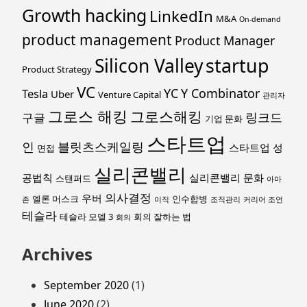
Growth hacking
LinkedIn
M&A
On-demand
product management
Product Manager
startup
Silicon Valley
Product Strategy
VC
YC
Y Combinator
Tesla
Uber
Venture Capital
관리자
그로스 해킹
그로스해킹
링크드
구글
기업 문화
스타트업
인
블릿츠스케일링
스타트업 성
면접
실리콘밸리
공법칙
실리콘밸리 문화
스탠퍼드
아마
의사결정
우버
엘론 머스크
인수합병
존
이직
조직관리
커리어 조언
테슬라
테슬라 모델 3
회의 잘하는 법
회의
Archives
September 2020
(1)
June 2020
(2)