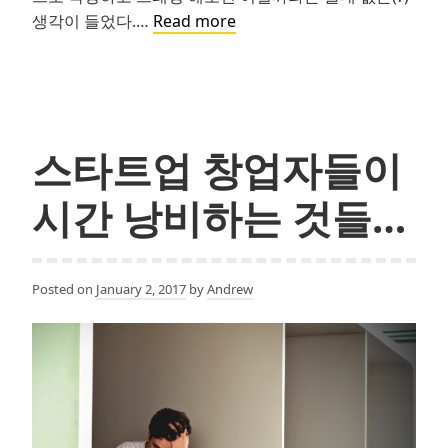
OKR
생각이 들었다.…
Read more
–
개
인
목
표
스타트업 창업자들이
설
정
시간 낭비하는 것들…
에
적
용
Posted on
January 2, 2017
by
Andrew
해
보
기