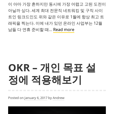
이 아마 가장 흔하지만 동시에 가장 어렵고 고된 도전이
아닐까 싶다. 세계 최대 전문직 네트워킹 및 구직 사이
트인 링크드인도 위와 같은 이유로 1월에 항상 최고 트
래픽을 찍는다. 이에 내가 있던 온라인 사업부는 12월
테
남들 다 연휴 준비할 때…
Read more
크
회
사
이
직
OKR – 개인 목표 설
준
비
정에 적용해보기
노
트
Posted on
January 6, 2017
by
Andrew