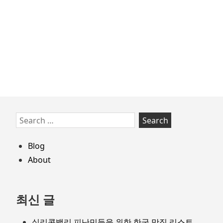
창
업
자
들
이
시
간
낭
비
Skip
Search
하
to
for:
는
footer
Blog
것
들…
About
최신 글
실리콘밸리 피난민들을 위한 한국 맛집 리스트