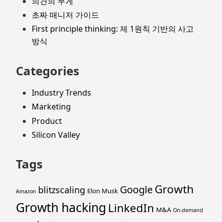
의견의 무게
초짜 매니저 가이드
First principle thinking: 제 1원칙 기반의 사고
방식
Categories
Industry Trends
Marketing
Product
Silicon Valley
Tags
Growth
Google
blitzscaling
Elon Musk
Amazon
Growth hacking
LinkedIn
M&A
On-demand