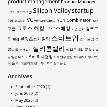
product management
Product Manager
startup
Silicon Valley
Product Strategy
VC
YC
Y Combinator
Tesla
Uber
Venture Capital
관리자
그로스 해킹
그로스해킹
링크드
구글
기업 문화
스타트업
인
블릿츠스케일링
스타트업 성
면접
실리콘밸리
공법칙
실리콘밸리 문화
스탠퍼드
아마
의사결정
우버
엘론 머스크
인수합병
존
이직
조직관리
커리어 조언
테슬라
테슬라 모델 3
회의 잘하는 법
회의
Archives
September 2020
(1)
June 2020
(2)
May 2020
(2)
April 2020
(2)