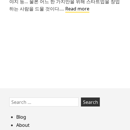
야지 등… 물론 어느 한 가지만을 위해 스타트업을 창업
진
하는 사람을 드물 것이다.…
Read more
짜
사
업
Skip
Search
to
for:
footer
Blog
About