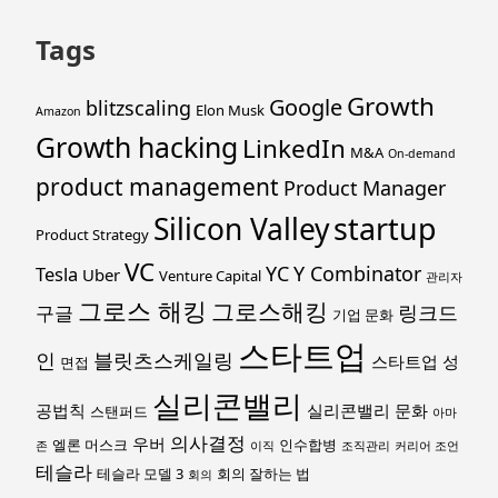
Tags
Growth
Google
blitzscaling
Elon Musk
Amazon
Growth hacking
LinkedIn
M&A
On-demand
product management
Product Manager
startup
Silicon Valley
Product Strategy
VC
YC
Y Combinator
Tesla
Uber
Venture Capital
관리자
그로스 해킹
그로스해킹
링크드
구글
기업 문화
스타트업
인
블릿츠스케일링
스타트업 성
면접
실리콘밸리
공법칙
실리콘밸리 문화
스탠퍼드
아마
의사결정
우버
엘론 머스크
인수합병
존
이직
조직관리
커리어 조언
테슬라
테슬라 모델 3
회의 잘하는 법
회의