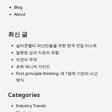
의
footer
Blog
개
념
About
을
적
용
최신 글
하
고
실리콘밸리 피난민들을 위한 한국 맛집 리스트
있
잘못된 성과 지표의 위험
었
의견의 무게
다…
초짜 매니저 가이드
First principle thinking: 제 1원칙 기반의 사고
방식
Categories
Industry Trends