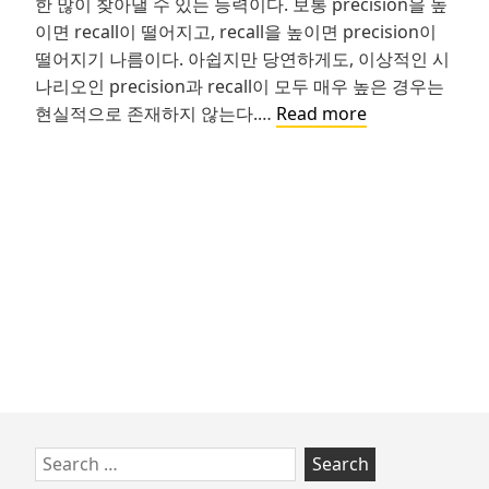
한 많이 찾아낼 수 있는 능력이다. 보통 precision을 높
이면 recall이 떨어지고, recall을 높이면 precision이
떨어지기 나름이다. 아쉽지만 당연하게도, 이상적인 시
나리오인 precision과 recall이 모두 매우 높은 경우는
우
현실적으로 존재하지 않는다.…
Read more
리
는
이
미
일
상
생
활
에
머
신
러
Skip
Search
닝
to
for: