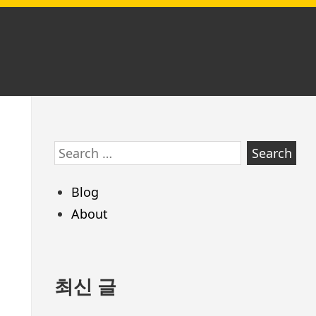
Skip
Search
to
for:
footer
Blog
About
최신 글