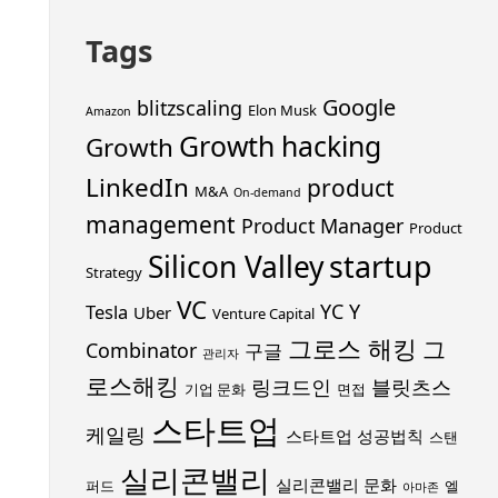
Tags
Google
blitzscaling
Elon Musk
Amazon
Growth hacking
Growth
LinkedIn
product
M&A
On-demand
management
Product Manager
Product
startup
Silicon Valley
Strategy
VC
YC
Y
Tesla
Uber
Venture Capital
그로스 해킹
그
Combinator
구글
관리자
로스해킹
링크드인
블릿츠스
기업 문화
면접
스타트업
케일링
스타트업 성공법칙
스탠
실리콘밸리
실리콘밸리 문화
퍼드
엘
아마존