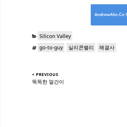
Categories:
Silicon Valley
Tags:
,
,
go-to-guy
실리콘밸리
해결사
Post
< PREVIOUS
navigation
Previous
똑똑한 얼간이
post: