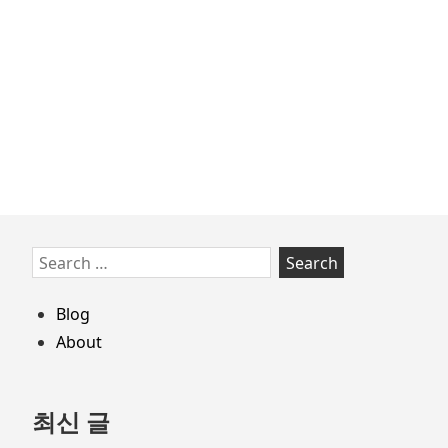
가
치)
Skip
Search
to
for:
footer
Blog
About
최신 글