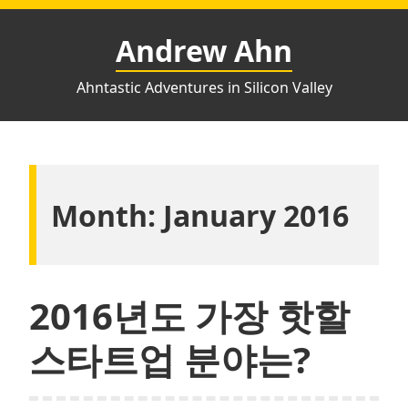
Skip
to
Andrew Ahn
content
Ahntastic Adventures in Silicon Valley
Month:
January 2016
2016년도 가장 핫할
스타트업 분야는?