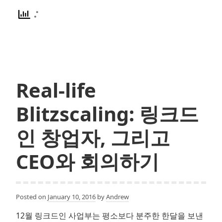
해
킹,
어
디
까
지
Real-life
해
봤
Blitzscaling: 링크드
니?
#3:
인 창업자, 그리고
데
이
CEO와 회의하기
터
주
도
적
Posted on
January 10, 2016
by
Andrew
사
12월 링크드인 사업부는 평소보다 분주한 한달을 보낸
고