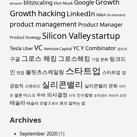
Growth
Google
blitzscaling
Elon Musk
Amazon
Growth hacking
LinkedIn
M&A
On-demand
product management
Product Manager
startup
Silicon Valley
Product Strategy
VC
YC
Y Combinator
Tesla
Uber
Venture Capital
관리자
그로스 해킹
그로스해킹
링크드
구글
기업 문화
스타트업
인
블릿츠스케일링
스타트업 성
면접
실리콘밸리
공법칙
실리콘밸리 문화
스탠퍼드
아마
의사결정
우버
엘론 머스크
인수합병
존
이직
조직관리
커리어 조언
테슬라
테슬라 모델 3
회의 잘하는 법
회의
Archives
September 2020
(1)