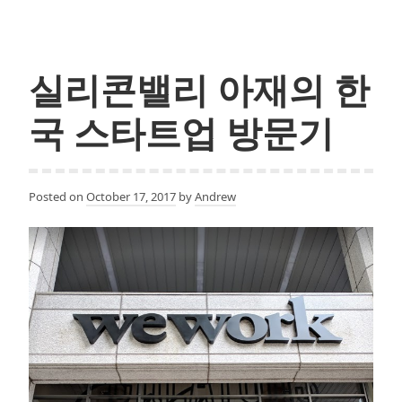
일
어
났
더
실리콘밸리 아재의 한
니
성
국 스타트업 방문기
공
하
는
Posted on
October 17, 2017
by
Andrew
실
리
콘
밸
리