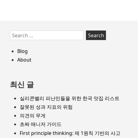
국
스
타
트
Skip
Search
업
to
for:
방
footer
Blog
문
기
About
최신 글
실리콘밸리 피난민들을 위한 한국 맛집 리스트
잘못된 성과 지표의 위험
의견의 무게
초짜 매니저 가이드
First principle thinking: 제 1원칙 기반의 사고