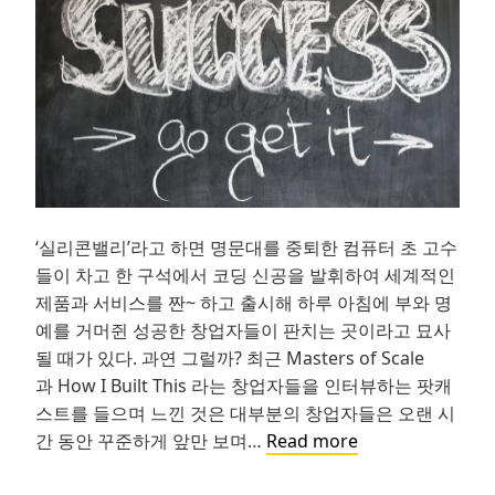
대
한
7
가
지
법
칙
‘실리콘밸리’라고 하면 명문대를 중퇴한 컴퓨터 초 고수
들이 차고 한 구석에서 코딩 신공을 발휘하여 세계적인
제품과 서비스를 짠~ 하고 출시해 하루 아침에 부와 명
예를 거머쥔 성공한 창업자들이 판치는 곳이라고 묘사
될 때가 있다. 과연 그럴까? 최근 Masters of Scale
과 How I Built This 라는 창업자들을 인터뷰하는 팟캐
스트를 들으며 느낀 것은 대부분의 창업자들은 오랜 시
자
간 동안 꾸준하게 앞만 보며…
Read more
고