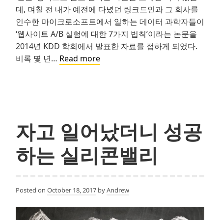
데, 며칠 전 내가 예전에 다녔던 링크드인과 그 회사를
인수한 마이크로소프트에서 일하는 데이터 과학자들이
‘웹사이트 A/B 실험에 대한 7가지 법칙’이라는 논문을
2014년 KDD 학회에서 발표한 자료를 접하게 되었다.
그
비록 몇 년…
Read more
로
스
해
킹
–
자고 일어났더니 성공
웹
사
하는 실리콘밸리
이
트
A/B
Posted on
October 18, 2017
by
Andrew
실
험
에