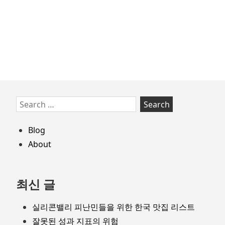
타
트
업
모
음
Skip
Search
to
for:
footer
Blog
About
최신 글
실리콘밸리 피난민들을 위한 한국 맛집 리스트
잘못된 성과 지표의 위험