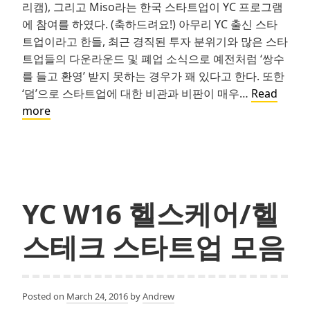
리캠), 그리고 Miso라는 한국 스타트업이 YC 프로그램
에 참여를 하였다. (축하드려요!) 아무리 YC 출신 스타
트업이라고 한들, 최근 경직된 투자 분위기와 많은 스타
트업들의 다운라운드 및 폐업 소식으로 예전처럼 ‘쌍수
를 들고 환영’ 받지 못하는 경우가 꽤 있다고 한다. 또한
‘덤’으로 스타트업에 대한 비관과 비판이 매우…
Read
그
more
들
의
부
족
한
YC W16 헬스케어/헬
상
상
스테크 스타트업 모음
력
이
당
Posted on
March 24, 2016
by
Andrew
신