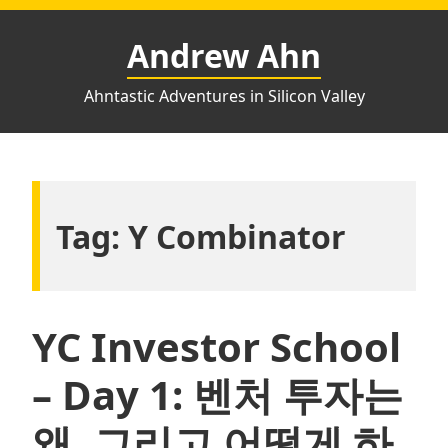
Skip
to
Andrew Ahn
content
Ahntastic Adventures in Silicon Valley
Tag:
Y Combinator
YC Investor School
– Day 1: 벤처 투자는
왜, 그리고 어떻게 하