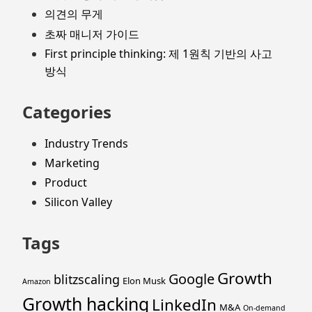
의견의 무게
초짜 매니저 가이드
First principle thinking: 제 1원칙 기반의 사고
방식
Categories
Industry Trends
Marketing
Product
Silicon Valley
Tags
Growth
Google
blitzscaling
Elon Musk
Amazon
Growth hacking
LinkedIn
M&A
On-demand