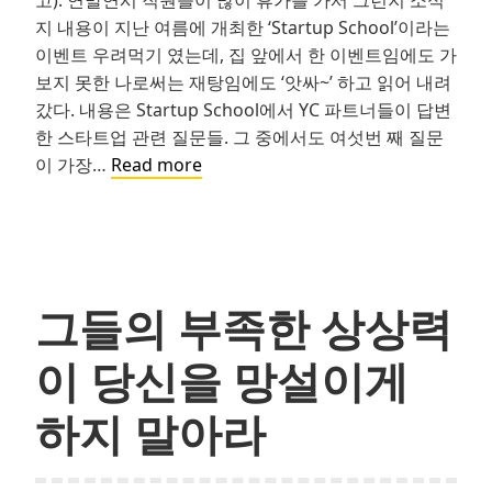
지 내용이 지난 여름에 개최한 ‘Startup School’이라는
이벤트 우려먹기 였는데, 집 앞에서 한 이벤트임에도 가
보지 못한 나로써는 재탕임에도 ‘앗싸~’ 하고 읽어 내려
갔다. 내용은 Startup School에서 YC 파트너들이 답변
한 스타트업 관련 질문들. 그 중에서도 여섯번 째 질문
스
이 가장…
Read more
타
트
업
창
업
그들의 부족한 상상력
자
들
이 당신을 망설이게
이
시
하지 말아라
간
낭