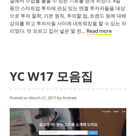
실에서 수업을 들을 수 있는 기회를 얻게 되었다. 4일
동안 스타트업 투자에 관심 있는 엔젤 투자자들을 대상
으로 투자 철학, 기본 원칙, 주의할 점, 트렌드 등에 대해
강의를 하고 투자자들 사이에 네트워킹을 할 수 있는 자
YC
리였다. 멋 모르고 집어 넣은 몇 천…
Read more
Investor
School
–
Day
1:
YC W17 모음집
벤
처
투
Posted on
March 21, 2017
by
Andrew
자
는
왜,
그
리