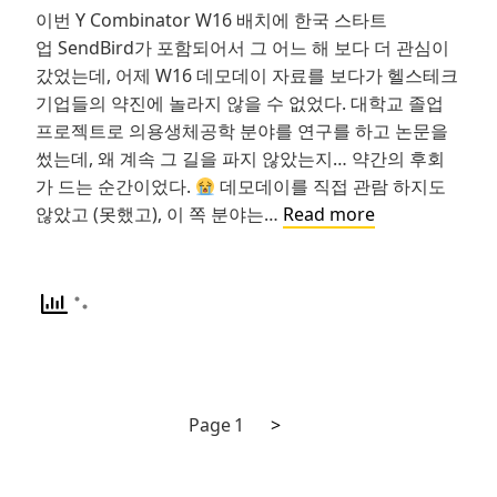
을
이번 Y Combinator W16 배치에 한국 스타트
망
업 SendBird가 포함되어서 그 어느 해 보다 더 관심이
설
갔었는데, 어제 W16 데모데이 자료를 보다가 헬스테크
이
기업들의 약진에 놀라지 않을 수 없었다. 대학교 졸업
게
프로젝트로 의용생체공학 분야를 연구를 하고 논문을
하
썼는데, 왜 계속 그 길을 파지 않았는지… 약간의 후회
지
가 드는 순간이었다.
데모데이를 직접 관람 하지도
말
YC
않았고 (못했고), 이 쪽 분야는…
Read more
아
W16
라
헬
스
케
어/
헬
스
Next
Posts
Page
1
>
테
page
크
navigation
스