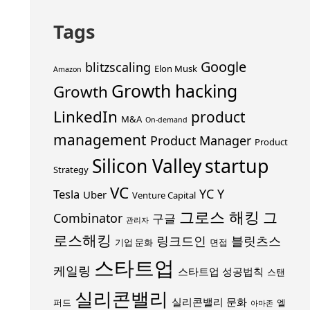
Tags
Google
blitzscaling
Elon Musk
Amazon
Growth hacking
Growth
LinkedIn
product
M&A
On-demand
management
Product Manager
Product
startup
Silicon Valley
Strategy
VC
YC
Y
Tesla
Uber
Venture Capital
그로스 해킹
그
Combinator
구글
관리자
로스해킹
링크드인
블릿츠스
기업 문화
면접
스타트업
케일링
스타트업 성공법칙
스탠
실리콘밸리
실리콘밸리 문화
퍼드
엘
아마존