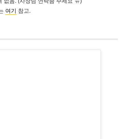
혀 없음. (사장님 연락좀 주세요 ㅠ)
트는
여기
참고.