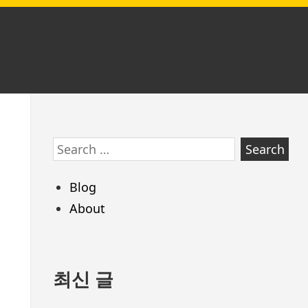
Skip
Search
to
for:
footer
Blog
About
최신 글