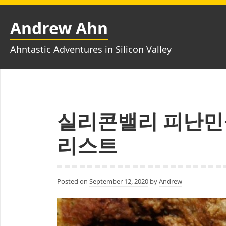
Skip
to
Andrew Ahn
content
Ahntastic Adventures in Silicon Valley
실리콘밸리 피난민
리스트
Posted on
September 12, 2020
by
Andrew