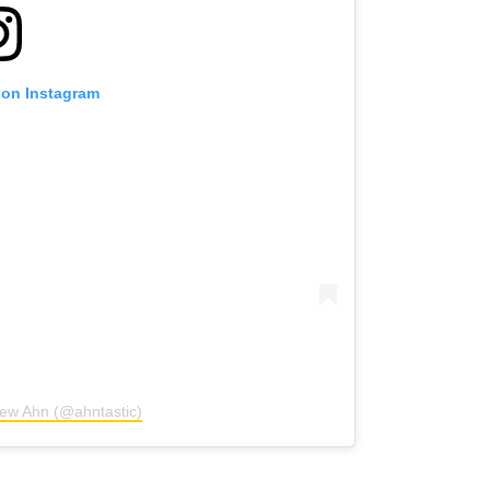
 on Instagram
rew Ahn (@ahntastic)