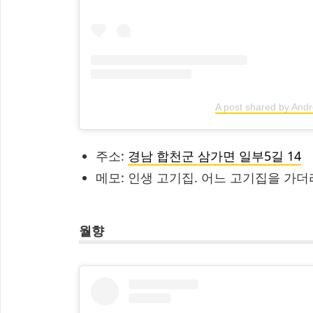
A post shared by And
주소:
경남 합천군 삼가면 일부5길 14
메모: 인생 고기집. 어느 고기집을 가더
월향