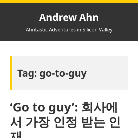
Skip
to
Andrew Ahn
content
Ahntastic Adventures in Silicon Valley
Tag:
go-to-guy
‘Go to guy’: 회사에
서 가장 인정 받는 인
재