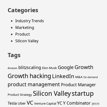
Categories
Industry Trends
Marketing
Product
Silicon Valley
Tags
Growth
Google
blitzscaling
Elon Musk
Amazon
Growth hacking
LinkedIn
M&A
On-demand
product management
Product Manager
startup
Silicon Valley
Product Strategy
VC
YC
Y Combinator
Tesla
Uber
Venture Capital
관리자