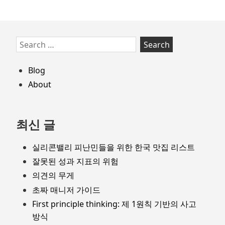
정
받
는
Skip
Search
인
to
for:
재
footer
Blog
About
최신 글
실리콘밸리 피난민들을 위한 한국 맛집 리스트
잘못된 성과 지표의 위험
의견의 무게
초짜 매니저 가이드
First principle thinking: 제 1원칙 기반의 사고
방식