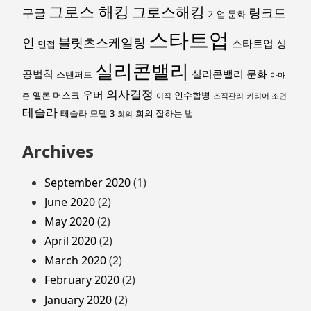
그로스 해킹
그로스해킹
링크드
구글
기업 문화
스타트업
인
블릿츠스케일링
스타트업 성
면접
실리콘밸리
공법칙
실리콘밸리 문화
스탠퍼드
아마
의사결정
우버
엘론 머스크
인수합병
존
이직
조직관리
커리어 조언
테슬라
테슬라 모델 3
회의 잘하는 법
회의
Archives
September 2020
(1)
June 2020
(2)
May 2020
(2)
April 2020
(2)
March 2020
(2)
February 2020
(2)
January 2020
(2)