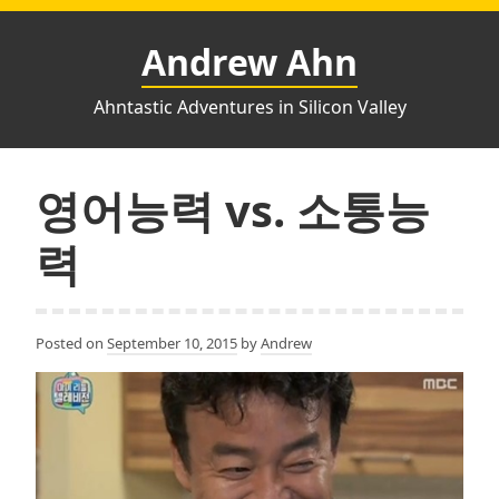
Skip
to
Andrew Ahn
content
Ahntastic Adventures in Silicon Valley
영어능력 vs. 소통능
력
Posted on
September 10, 2015
by
Andrew