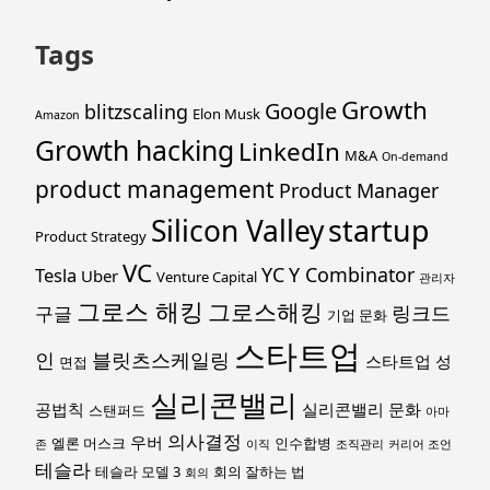
Tags
Growth
Google
blitzscaling
Elon Musk
Amazon
Growth hacking
LinkedIn
M&A
On-demand
product management
Product Manager
startup
Silicon Valley
Product Strategy
VC
YC
Y Combinator
Tesla
Uber
Venture Capital
관리자
그로스 해킹
그로스해킹
링크드
구글
기업 문화
스타트업
인
블릿츠스케일링
스타트업 성
면접
실리콘밸리
공법칙
실리콘밸리 문화
스탠퍼드
아마
의사결정
우버
엘론 머스크
인수합병
존
이직
조직관리
커리어 조언
테슬라
테슬라 모델 3
회의 잘하는 법
회의