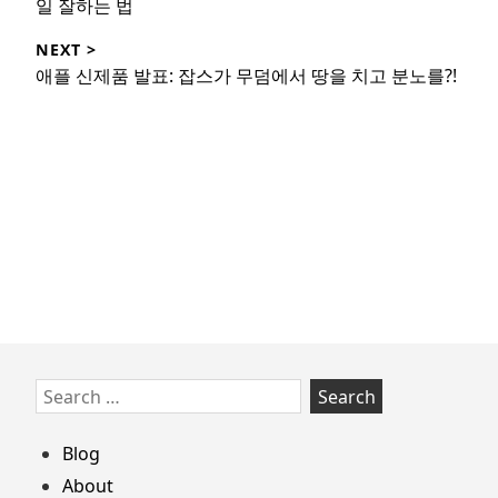
Previous
일 잘하는 법
post:
NEXT >
Next
애플 신제품 발표: 잡스가 무덤에서 땅을 치고 분노를?!
post:
Skip
Search
to
for:
footer
Blog
About