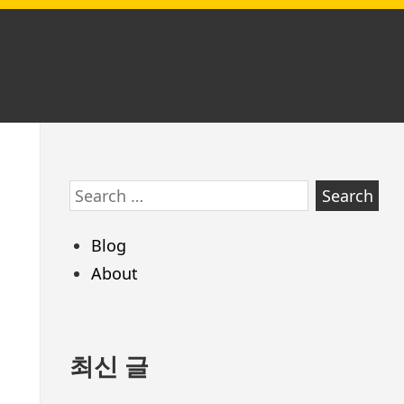
Skip
Search
to
for:
footer
Blog
About
최신 글