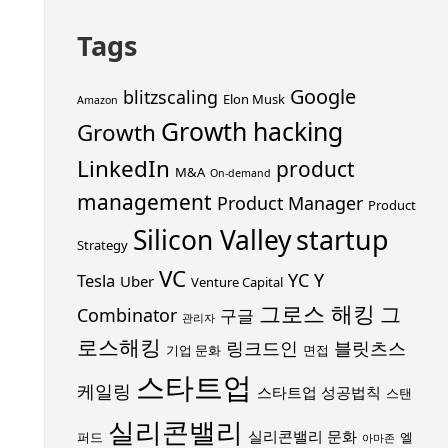
Tags
Google
blitzscaling
Elon Musk
Amazon
Growth hacking
Growth
LinkedIn
product
M&A
On-demand
management
Product Manager
Product
startup
Silicon Valley
Strategy
VC
YC
Y
Tesla
Uber
Venture Capital
그로스 해킹
그
Combinator
구글
관리자
로스해킹
링크드인
블릿츠스
기업 문화
면접
스타트업
케일링
스타트업 성공법칙
스탠
실리콘밸리
실리콘밸리 문화
퍼드
엘
아마존