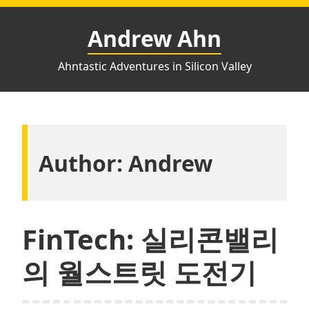
Skip
to
Andrew Ahn
content
Ahntastic Adventures in Silicon Valley
Author:
Andrew
FinTech: 실리콘밸리
의 월스트릿 도전기