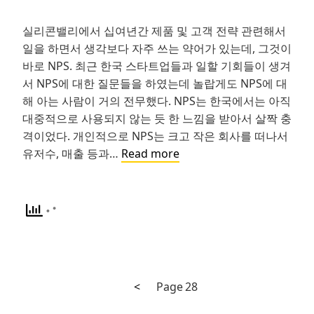
실리콘밸리에서 십여년간 제품 및 고객 전략 관련해서
일을 하면서 생각보다 자주 쓰는 약어가 있는데, 그것이
바로 NPS. 최근 한국 스타트업들과 일할 기회들이 생겨
서 NPS에 대한 질문들을 하였는데 놀랍게도 NPS에 대
해 아는 사람이 거의 전무했다. NPS는 한국에서는 아직
대중적으로 사용되지 않는 듯 한 느낌을 받아서 살짝 충
격이었다. 개인적으로 NPS는 크고 작은 회사를 떠나서
성
유저수, 매출 등과…
Read more
공
을
예
측
하
는
단
Previous
Posts
<
Page
28
하
page
나