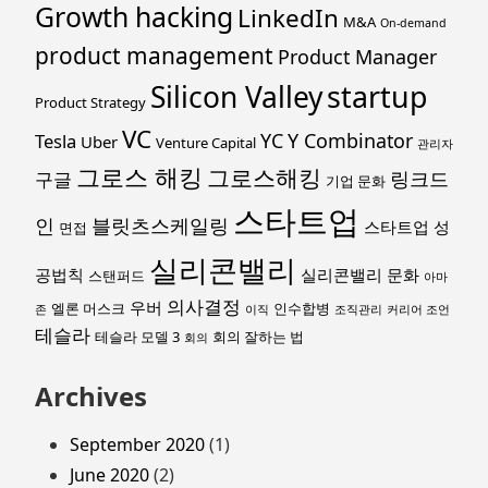
Growth hacking
LinkedIn
M&A
On-demand
product management
Product Manager
startup
Silicon Valley
Product Strategy
VC
YC
Y Combinator
Tesla
Uber
Venture Capital
관리자
그로스 해킹
그로스해킹
링크드
구글
기업 문화
스타트업
인
블릿츠스케일링
스타트업 성
면접
실리콘밸리
공법칙
실리콘밸리 문화
스탠퍼드
아마
의사결정
우버
엘론 머스크
인수합병
존
이직
조직관리
커리어 조언
테슬라
테슬라 모델 3
회의 잘하는 법
회의
Archives
September 2020
(1)
June 2020
(2)