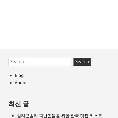
navigation
의
수
치:
NPS
(Net
Promoter
Score)
Skip
Search
to
for:
footer
Blog
About
최신 글
실리콘밸리 피난민들을 위한 한국 맛집 리스트