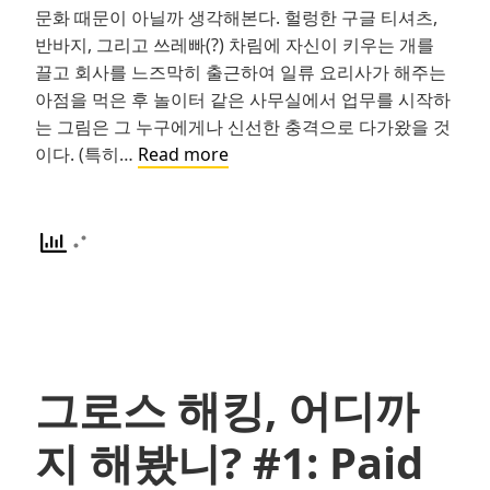
문화 때문이 아닐까 생각해본다. 헐렁한 구글 티셔츠,
반바지, 그리고 쓰레빠(?) 차림에 자신이 키우는 개를
끌고 회사를 느즈막히 출근하여 일류 요리사가 해주는
아점을 먹은 후 놀이터 같은 사무실에서 업무를 시작하
는 그림은 그 누구에게나 신선한 충격으로 다가왔을 것
구
이다. (특히…
Read more
글
이
성
공
하
는
비
법:
그로스 해킹, 어디까
OKR!
지 해봤니? #1: Paid