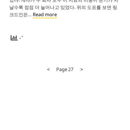
날수록 점점 더 늘어나고 있었다. 위의 도표를 보면 링
Facebook
크드인은…
Read more
의
위
기
탈
출
법:
Multi-
Previous
Next
Posts
<
Page
27
>
app
page
page
Strategy
navigation