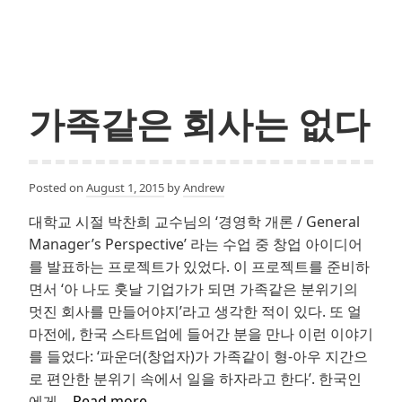
킹,
어
디
까
지
가족같은 회사는 없다
해
봤
니?
#2:
Posted on
August 1, 2015
by
Andrew
Customer
대학교 시절 박찬희 교수님의 ‘경영학 개론 / General
Retention
Manager’s Perspective’ 라는 수업 중 창업 아이디어
를 발표하는 프로젝트가 있었다. 이 프로젝트를 준비하
면서 ‘아 나도 훗날 기업가가 되면 가족같은 분위기의
멋진 회사를 만들어야지’라고 생각한 적이 있다. 또 얼
마전에, 한국 스타트업에 들어간 분을 만나 이런 이야기
를 들었다: ‘파운더(창업자)가 가족같이 형-아우 지간으
로 편안한 분위기 속에서 일을 하자라고 한다’. 한국인
가
에게…
Read more