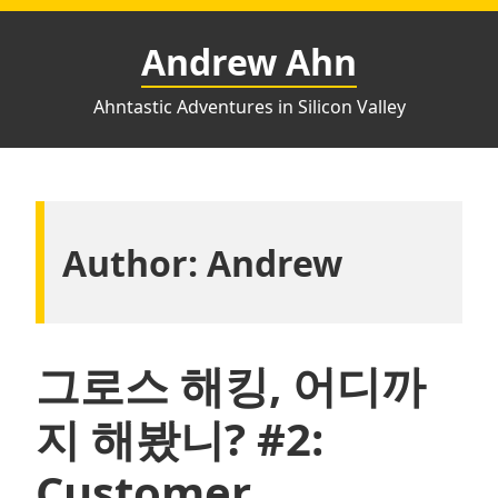
Skip
to
Andrew Ahn
content
Ahntastic Adventures in Silicon Valley
Author:
Andrew
그로스 해킹, 어디까
지 해봤니? #2:
Customer