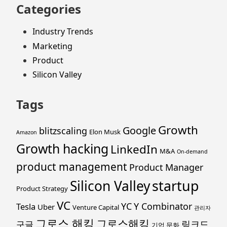
Categories
Industry Trends
Marketing
Product
Silicon Valley
Tags
Growth
Google
blitzscaling
Elon Musk
Amazon
Growth hacking
LinkedIn
M&A
On-demand
product management
Product Manager
startup
Silicon Valley
Product Strategy
VC
YC
Y Combinator
Tesla
Uber
Venture Capital
관리자
그로스 해킹
그로스해킹
링크드
구글
기업 문화