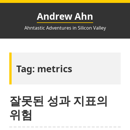
Skip
to
Andrew Ahn
content
Ahntastic Adventures in Silicon Valley
Tag:
metrics
잘못된 성과 지표의
위험