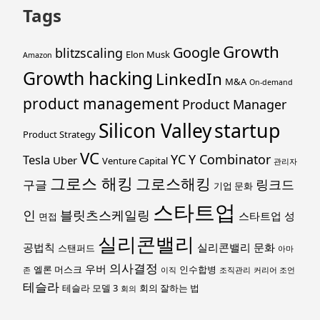
Tags
Growth
Google
blitzscaling
Elon Musk
Amazon
Growth hacking
LinkedIn
M&A
On-demand
product management
Product Manager
startup
Silicon Valley
Product Strategy
VC
YC
Y Combinator
Tesla
Uber
Venture Capital
관리자
그로스 해킹
그로스해킹
링크드
구글
기업 문화
스타트업
인
블릿츠스케일링
스타트업 성
면접
실리콘밸리
공법칙
실리콘밸리 문화
스탠퍼드
아마
의사결정
우버
엘론 머스크
인수합병
존
이직
조직관리
커리어 조언
테슬라
테슬라 모델 3
회의 잘하는 법
회의