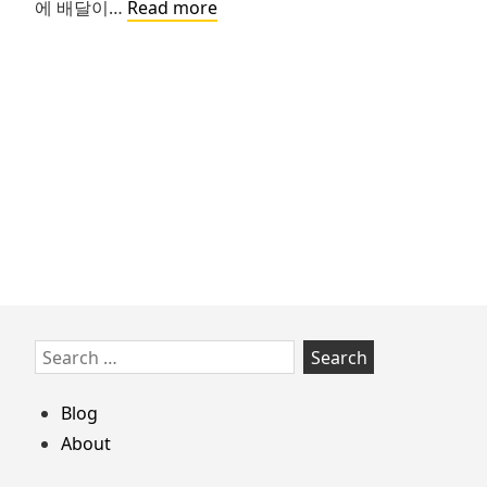
잘
에 배달이…
Read more
못
된
성
과
지
표
의
위
험
Skip
Search
to
for:
footer
Blog
About