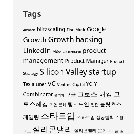
Tags
Google
blitzscaling
Elon Musk
Amazon
Growth hacking
Growth
LinkedIn
product
M&A
On-demand
management
Product Manager
Product
startup
Silicon Valley
Strategy
VC
YC
Y
Tesla
Uber
Venture Capital
그로스 해킹
그
Combinator
구글
관리자
로스해킹
링크드인
블릿츠스
기업 문화
면접
스타트업
케일링
스타트업 성공법칙
스탠
실리콘밸리
실리콘밸리 문화
퍼드
엘
아마존