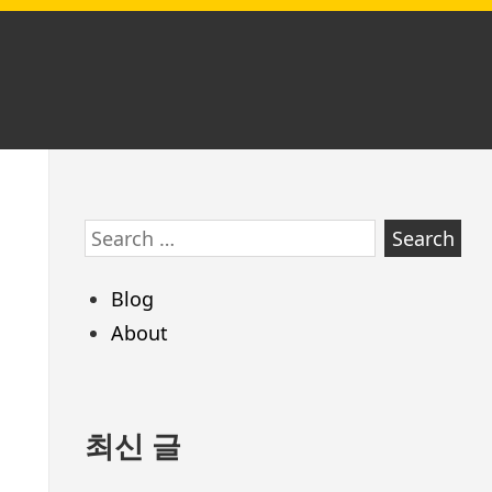
Skip
Search
to
for:
footer
Blog
About
최신 글