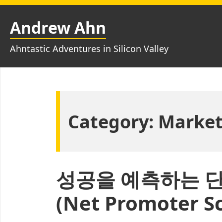
Skip
to
Andrew Ahn
content
Ahntastic Adventures in Silicon Valley
Category:
Market
성공을 예측하는 단 
(Net Promoter S