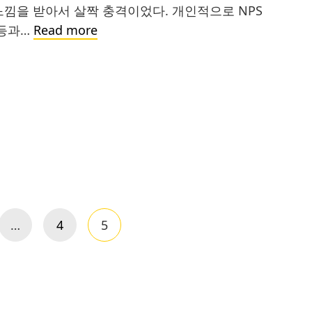
느낌을 받아서 살짝 충격이었다. 개인적으로 NPS
성
 등과…
Read more
공
을
예
측
하
는
단
하
나
의
…
4
5
Page
Page
수
치:
NPS
(Net