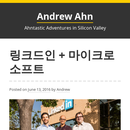
Skip
to
Andrew Ahn
content
Ahntastic Adventures in Silicon Valley
링크드인 + 마이크로
소프트
Posted on
June 13, 2016
by
Andrew