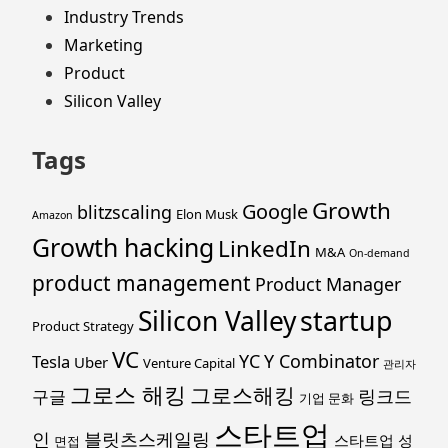
Industry Trends
Marketing
Product
Silicon Valley
Tags
Growth
Google
blitzscaling
Elon Musk
Amazon
Growth hacking
LinkedIn
M&A
On-demand
product management
Product Manager
startup
Silicon Valley
Product Strategy
VC
YC
Y Combinator
Tesla
Uber
Venture Capital
관리자
그로스 해킹
그로스해킹
링크드
구글
기업 문화
스타트업
인
블릿츠스케일링
스타트업 성
면접