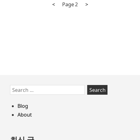
킹,
Previous
Next
Posts
<
Page
2
>
어
page
page
navigation
디
까
지
해
봤
니?
#6:
Freemium
Skip
Search
to
for:
footer
Blog
About
최신 글