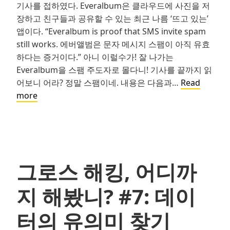
기사를 접하였다. Everalbum은 클라우드에 사진을 저
장하고 친구들과 공유할 수 있는 최근 나름 ‘뜨고 있는’
앱이다. “Everalbum is proof that SMS invite spam
still works. 에버앨범은 문자 메시지 스팸이 아직 유효
하다는 증거이다.” 아니 이럴수가! 잘 나가는
Everalbum을 스팸 주도자로 몰다니! 기사를 끝까지 읽
어보니 어라? 정말 스팸이네. 내용은 다음과…
Read
그
more
로
스
해
킹,
어
그로스 해킹, 어디까
디
까
지 해봤니? #7: 데이
지
해
터의 유의미 찾기
봤