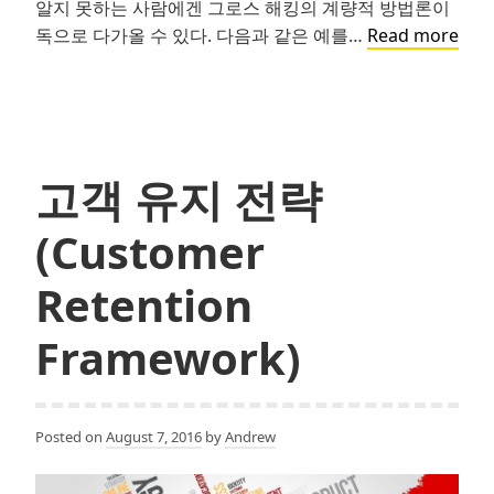
알지 못하는 사람에겐 그로스 해킹의 계량적 방법론이
그
독으로 다가올 수 있다. 다음과 같은 예를…
Read more
로
스
해
킹,
어
고객 유지 전략
디
까
(Customer
지
해
Retention
봤
니?
Framework)
#7:
데
이
Posted on
August 7, 2016
by
Andrew
터
의