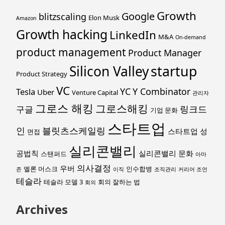
Growth
Google
blitzscaling
Elon Musk
Amazon
Growth hacking
LinkedIn
M&A
On-demand
product management
Product Manager
startup
Silicon Valley
Product Strategy
VC
YC
Y Combinator
Tesla
Uber
Venture Capital
관리자
그로스 해킹
그로스해킹
링크드
구글
기업 문화
스타트업
인
블릿츠스케일링
스타트업 성
면접
실리콘밸리
공법칙
실리콘밸리 문화
스탠퍼드
아마
의사결정
우버
엘론 머스크
인수합병
존
이직
조직관리
커리어 조언
테슬라
테슬라 모델 3
회의 잘하는 법
회의
Archives