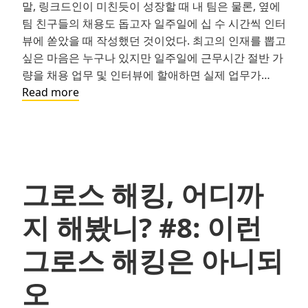
말, 링크드인이 미친듯이 성장할 때 내 팀은 물론, 옆에
팀 친구들의 채용도 돕고자 일주일에 십 수 시간씩 인터
뷰에 쏟았을 때 작성했던 것이었다. 최고의 인재를 뽑고
싶은 마음은 누구나 있지만 일주일에 근무시간 절반 가
량을 채용 업무 및 인터뷰에 할애하면 실제 업무가…
그
Read more
로
스
해
킹,
어
그로스 해킹, 어디까
디
까
지 해봤니? #8: 이런
지
해
그로스 해킹은 아니되
봤
니?
오
#9: