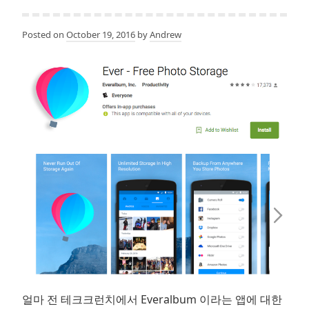
그
로
Posted on
October 19, 2016
by
Andrew
스
해
커
의
자
질
얼마 전 테크크런치에서 Everalbum 이라는 앱에 대한