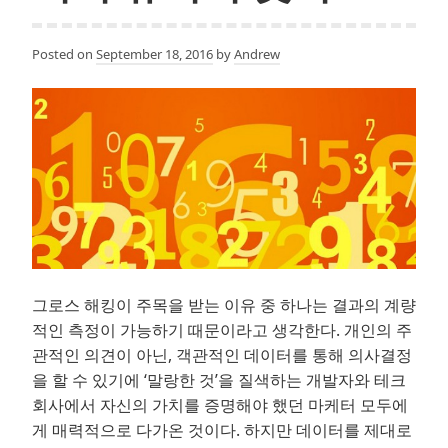
니?
#8:
Posted on
September 18, 2016
by
Andrew
이
런
그
로
스
해
킹
은
아
니
그로스 해킹이 주목을 받는 이유 중 하나는 결과의 계량
되
적인 측정이 가능하기 때문이라고 생각한다. 개인의 주
오
관적인 의견이 아닌, 객관적인 데이터를 통해 의사결정
을 할 수 있기에 ‘말랑한 것’을 질색하는 개발자와 테크
회사에서 자신의 가치를 증명해야 했던 마케터 모두에
게 매력적으로 다가온 것이다. 하지만 데이터를 제대로