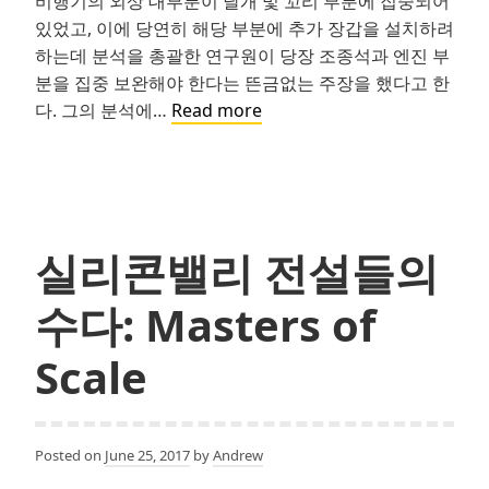
비행기의 외상 대부분이 날개 및 꼬리 부분에 집중되어
있었고, 이에 당연히 해당 부분에 추가 장갑을 설치하려
하는데 분석을 총괄한 연구원이 당장 조종석과 엔진 부
분을 집중 보완해야 한다는 뜬금없는 주장을 했다고 한
Survivorship
다. 그의 분석에…
Read more
Bias
(생
존
자
편
실리콘밸리 전설들의
향
의
수다: Masters of
오
류)
Scale
Posted on
June 25, 2017
by
Andrew