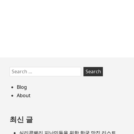
navigation
업
근
황
(Stat
of
Start
Skip
Search
to
for:
footer
Blog
About
최신 글
실리콘밸리 피난민들을 위한 한국 맛집 리스트