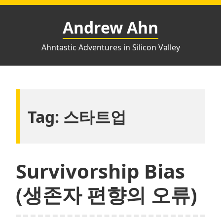
Skip
to
Andrew Ahn
content
Ahntastic Adventures in Silicon Valley
Tag:
스타트업
Survivorship Bias
(생존자 편향의 오류)