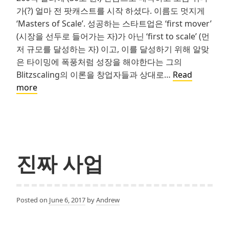
가(?) 얼마 전 팟캐스트를 시작 하셨다. 이름도 멋지게
‘Masters of Scale’. 성공하는 스타트업은 ‘first mover’
(시장을 선두로 들어가는 자)가 아닌 ‘first to scale’ (먼
저 규모를 달성하는 자) 이고, 이를 달성하기 위해 알맞
은 타이밍에 폭풍처럼 성장을 해야한다는 그의
Blitzscaling의 이론을 창업자들과 상대로…
Read
실
more
리
콘
밸
리
전
진짜 사업
설
들
의
Posted on
June 6, 2017
by
Andrew
수
다:
Masters