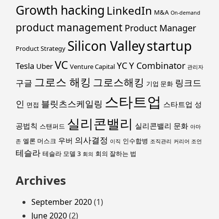
Growth hacking
LinkedIn
M&A
On-demand
product management
Product Manager
startup
Silicon Valley
Product Strategy
VC
YC
Y Combinator
Tesla
Uber
Venture Capital
관리자
그로스 해킹
그로스해킹
링크드
구글
기업 문화
스타트업
인
블릿츠스케일링
스타트업 성
면접
실리콘밸리
공법칙
실리콘밸리 문화
스탠퍼드
아마
의사결정
우버
엘론 머스크
인수합병
존
이직
조직관리
커리어 조언
테슬라
테슬라 모델 3
회의 잘하는 법
회의
Archives
September 2020
(1)
June 2020
(2)