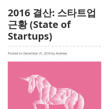
창
업
2016 결산: 스타트업
자
들
근황 (State of
이
시
Startups)
간
낭
비
Posted on
December 31, 2016
by
Andrew
하
는
것
들…