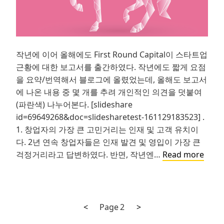
작년에 이어 올해에도 First Round Capital이 스타트업
근황에 대한 보고서를 출간하였다. 작년에도 짧게 요점
을 요약/번역해서 블로그에 올렸었는데, 올해도 보고서
에 나온 내용 중 몇 개를 추려 개인적인 의견을 덧붙여
(파란색) 나누어본다. [slideshare
id=69649268&doc=slidesharetest-161129183523] .
1. 창업자의 가장 큰 고민거리는 인재 및 고객 유치이
다. 2년 연속 창업자들은 인재 발견 및 영입이 가장 큰
2016
걱정거리라고 답변하였다. 반면, 작년엔…
Read more
결
산:
스
타
Previous
Next
Posts
<
Page
2
>
트
page
page