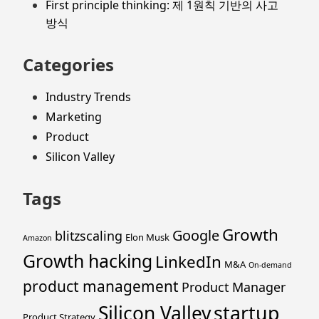
First principle thinking: 제 1원칙 기반의 사고
방식
Categories
Industry Trends
Marketing
Product
Silicon Valley
Tags
Growth
Google
blitzscaling
Elon Musk
Amazon
Growth hacking
LinkedIn
M&A
On-demand
product management
Product Manager
startup
Silicon Valley
Product Strategy