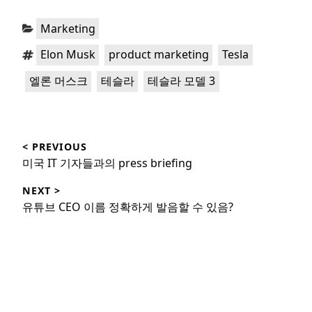
Categories:
Marketing
Tags:
,
,
,
Elon Musk
product marketing
Tesla
,
,
엘론 머스크
테슬라
테슬라 모델 3
Post
< PREVIOUS
navigation
Previous
미국 IT 기자들과의 press briefing
post:
NEXT >
Next
유튜브 CEO 이름 정확하게 발음할 수 있음?
post: