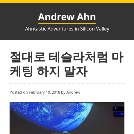
Skip
to
Andrew Ahn
content
Ahntastic Adventures in Silicon Valley
절대로 테슬라처럼 마
케팅 하지 말자
Posted on
February 10, 2018
by
Andrew